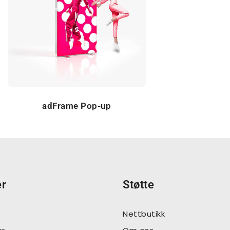
adFrame Pop-up
er
Støtte
Nettbutikk