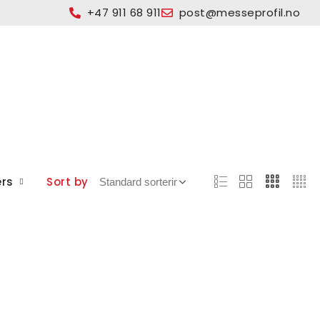
+47 911 68 911
post@messeprofil.no
ers
Sort by