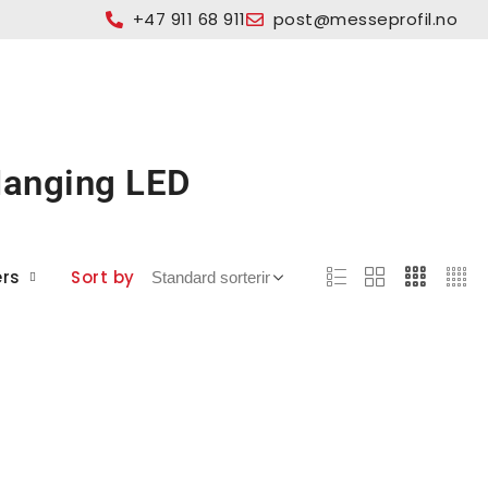
+47 911 68 911
post@messeprofil.no
anging LED
ers
Sort by