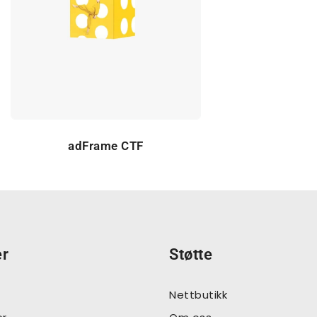
adFrame CTF
er
Støtte
Nettbutikk