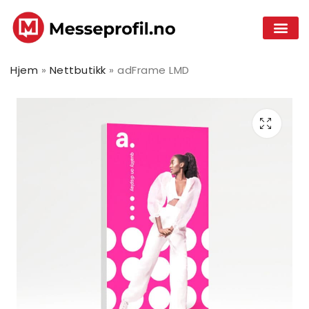
Hjem
»
Nettbutikk
»
adFrame LMD
adTribune Case
adFrame CTF