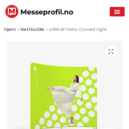
Hjem
»
Nettbutikk
»
adWall Vario Curved Light
adWall Vario buet
adWall Vario
lys
Classic Light